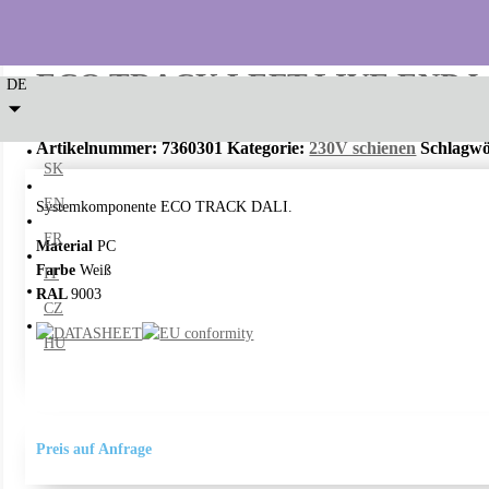
ECO TRACK LEFT LIVE END 
DE
Artikelnummer:
7360301
Kategorie:
230V schienen
Schlagwö
SK
EN
Systemkomponente ECO TRACK DALI.
FR
Material
PC
Farbe
Weiß
IT
RAL
9003
CZ
HU
Preis auf Anfrage