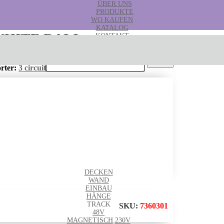
ÜBER UNS
PRODUKTE
WO KAUFEN
KATALOG
WHITE DALI
KONTAKT
B2B
Suchen
nach:
rter:
3 circuit rails
,
3 fázové
,
3 phase
,
dali
DECKEN
WAND
EINBAU
HÄNGE
TRACK
SKU:
7360301
48V
MAGNETISCH
230V