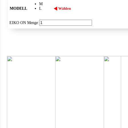
M
MODELL
L
Wählen
EIKO ON Menge
IP54