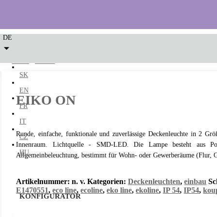
DE
LED2
/
einbau
/ EIKO ON
SK
EN
EIKO ON
FR
IT
Runde, einfache, funktionale und zuverlässige Deckenleuchte in 2 Gr
CZ
Innenraum. Lichtquelle - SMD-LED. Die Lampe besteht aus Pol
HU
Allgemeinbeleuchtung, bestimmt für Wohn- oder Gewerberäume (Flur, G
Artikelnummer:
n. v.
Kategorien:
Deckenleuchten
,
einbau
Sc
E1470551
,
eco line
,
ecoline
,
eko line
,
ekoline
,
IP 54
,
IP54
,
kou
KONFIGURATOR