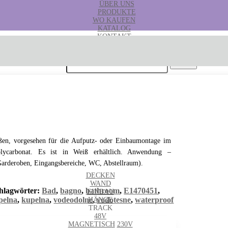
ÜBER UNS
PRODUKTE
WO KAUFEN
KATALOG
KONTAKT
B2B
Suchen nach:
ößen, vorgesehen für die Aufputz- oder Einbaumontage im
ycarbonat. Es ist in Weiß erhältlich. Anwendung –
arderoben, Eingangsbereiche, WC, Abstellraum).
DECKEN
WAND
hlagwörter:
Bad
,
bagno
,
bathroom
,
E1470451
,
EINBAU
pelna
,
kupelna
,
vodeodolne
,
vodotesne
,
waterproof
HÄNGE
TRACK
48V
MAGNETISCH
230V