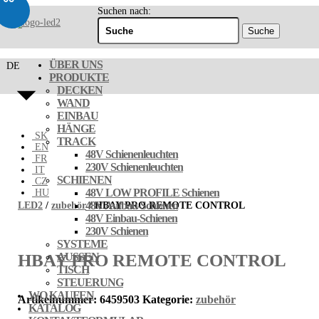
Suchen nach:
ÜBER UNS
DE
PRODUKTE
DECKEN
WAND
EINBAU
HÄNGE
SK
TRACK
EN
48V Schienenleuchten
FR
230V Schienenleuchten
IT
SCHIENEN
CZ
48V LOW PROFILE Schienen
HU
48V Aufbau-Schienen
LED2
/
zubehör
/ HBAY PRO REMOTE CONTROL
48V Einbau-Schienen
230V Schienen
SYSTEME
HBAY PRO REMOTE CONTROL
AUSSEN
TISCH
STEUERUNG
WO KAUFEN
Artikelnummer:
6459503
Kategorie:
zubehör
KATALOG