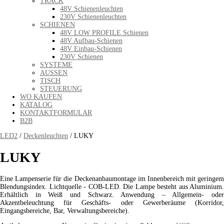
TRACK
48V Schienenleuchten
230V Schienenleuchten
SCHIENEN
48V LOW PROFILE Schienen
48V Aufbau-Schienen
48V Einbau-Schienen
230V Schienen
SYSTEME
AUSSEN
TISCH
STEUERUNG
WO KAUFEN
KATALOG
KONTAKTFORMULAR
B2B
LED2
/
Deckenleuchten
/ LUKY
LUKY
Eine Lampenserie für die Deckenanbaumontage im Innenbereich mit geringem
Blendungsindex. Lichtquelle - COB-LED. Die Lampe besteht aus Aluminium.
Erhältlich in Weiß und Schwarz. Anwendung – Allgemein- oder
Akzentbeleuchtung für Geschäfts- oder Gewerberäume (Korridor,
Eingangsbereiche, Bar, Verwaltungsbereiche).