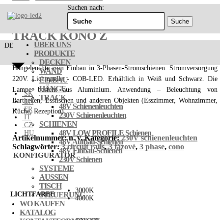
Suchen nach:
TRACK KONO Z
ÜBER UNS
DE
PRODUKTE
DECKEN
Hängeleuchte zum Einbau in 3-Phasen-Stromschienen. Stromversorgung
WAND
220V. Lichtquelle - COB-LED. Erhältlich in Weiß und Schwarz. Die
EINBAU
HÄNGE
Lampe besteht aus Aluminium. Anwendung – Beleuchtung von
SK
TRACK
Bartheken, Esstischen und anderen Objekten (Esszimmer, Wohnzimmer,
EN
48V Schienenleuchten
FR
Küche, Rezeption).
230V Schienenleuchten
IT
SCHIENEN
CZ
48V LOW PROFILE Schienen
HU
Artikelnummer:
n. v.
Kategorie:
230V schienenleuchten
48V Aufbau-Schienen
Schlagwörter:
3 circuit rails
,
3 fázové
,
3 phase
,
cono
48V Einbau-Schienen
KONFIGURATOR
230V Schienen
SYSTEME
AUSSEN
TISCH
3000K
LICHTFARBE
STEUERUNG
4000K
WO KAUFEN
KATALOG