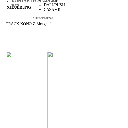
ON/OFF
KONTAKTFORMULAR
DALI/PUSH
B2B
STEUERUNG
CASAMBI
Zurücksetzen
TRACK KONO Z Menge