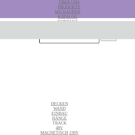
ÜBER UNS
PRODUKTE
WO KAUFEN
KATALOG
KONTAKT
B2B
Suchen nach:
DECKEN
WAND
EINBAU
HÄNGE
TRACK
48V
MAGNETISCH
230V