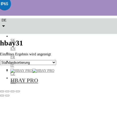
IP65
DE
SK
hbay31
EN
Einzelnes Ergebnis wird angezeigt
FR
IT
CZ
HBAY PRO
HU