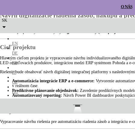
O NÁS
Návrh digitalizácie riadenia zásob, nákupu a pr
SK
Spoločnosť LED2 Lighting s.r.o.
, realizuje projekt s názvom
„Návrh digital
Slovenskej republiky v rámci výzvy
Digitálne vouchery (kód projektu 09I0
EN
Cieľ projektu
DE
Hlavným cieľom projektu je vypracovanie návrhu individualizovaného digitáln
FR
LED osvetľovacích produktov, integráciou medzi ERP systémom Pohoda a e-co
Riešenie bude obsahovať návrh digitálnej integračnej platformy s nasledovn
IT
Automatizácia integrácie ERP a e-commerce:
Vytvorenie automatizov
CZ
v reálnom čase.
Prediktívne plánovanie objednávok:
Zavedenie prediktívnych modelov 
HU
Automatizovaný reporting:
Návrh Power BI dashboardov poskytujúcich
Projektová aktivita
STROPNÉ
NÁSTENNÉ
ZÁPUSTN
Vypracovanie návrhu riešenia pre automatizáciu riadenia zásob a integráciu e