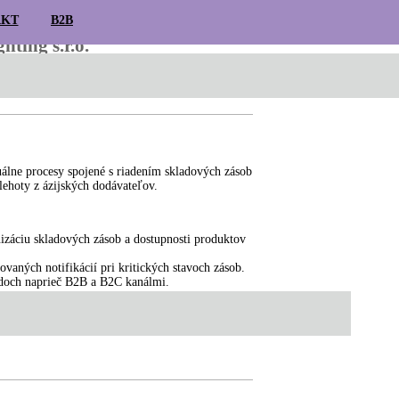
AKT
B2B
ting s.r.o.
torý je financovaný z Plánu obnovy a odolnosti
álne procesy spojené s riadením skladových zásob
ehoty z ázijských dodávateľov.
záciu skladových zásob a dostupnosti produktov
vaných notifikácií pri kritických stavoch zásob.
ndoch naprieč B2B a B2C kanálmi.
E
STOLNÉ
OVLÁDANIE