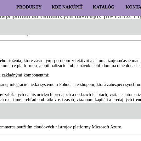
PRODUKTY
KDE NAKÚPIŤ
KATALÓG
KONT
edaja pomocou cloudových nástrojov pre LED2 Ligh
Hľadať:
izácie riadenia zásob, nákupu a predaja pomocou cloudových nástrojov“
,k
2-03-V04-01152).
eho riešenia, ktoré zásadným spôsobom zefektívni a automatizuje súčasné manu
mmerce platformou, a optimalizáciou objednávok s ohľadom na dlhé dodacie l
ými základnými komponentmi:
anej integrácie medzi systémom Pohoda a e-shopom, ktorá zabezpečí synchroni
založených na historických predajoch a dodacích lehotách, vrátane automatizo
 real-time prehľad o obrátkovosti zásob, viazanom kapitáli a predajných tre
LIŠTOVÉ
É
ZÁVESNÉ
SVIETIDLÁ
LIŠTY
SYSTÉMY
VONKAJŠI
-commerce použitím cloudových nástrojov platformy Microsoft Azure.