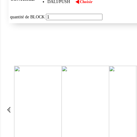
DALI/PUSH
Choisir
quantité de BLOCK
IP54