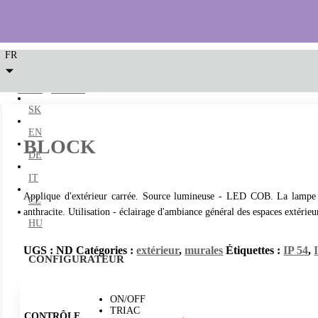
FR
LED2
/
murales
/ BLOCK
SK
EN
BLOCK
DE
IT
Applique d'extérieur carrée. Source lumineuse - LED COB. La lampe 
CZ
anthracite. Utilisation - éclairage d'ambiance général des espaces extérieur
HU
UGS :
ND
Catégories :
extérieur
,
murales
Étiquettes :
IP 54
,
CONFIGURATEUR
ON/OFF
TRIAC
CONTRÔLE