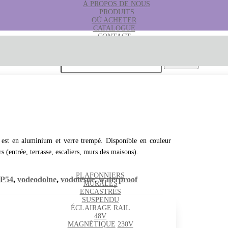
À PROPOS DE NOUS
PRODUITS
OÙ ACHETER
CATALOGUE
CONTACT
B2B
Rechercher:
est en aluminium et verre trempé. Disponible en couleur
s (entrée, terrasse, escaliers, murs des maisons).
PLAFONNIERS
IP54
,
vodeodolne
,
vodotesne
,
waterproof
MURALES
ENCASTRÉS
SUSPENDU
ÉCLAIRAGE RAIL
48V
MAGNÉTIQUE
230V