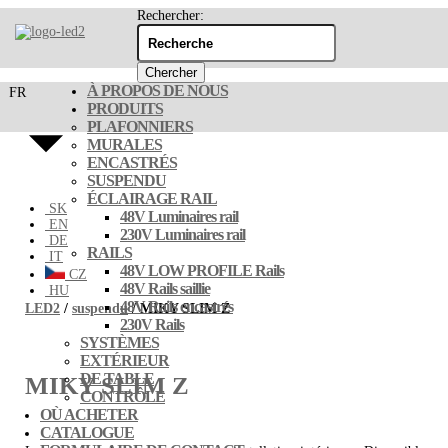
Rechercher:
À PROPOS DE NOUS
FR
PRODUITS
PLAFONNIERS
MURALES
ENCASTRÉS
SUSPENDU
ÉCLAIRAGE RAIL
SK
48V Luminaires rail
EN
230V Luminaires rail
DE
RAILS
IT
48V LOW PROFILE Rails
CZ
48V Rails saillie
HU
48V Rails encastrés
LED2
/
suspendu
/ MIKY SLIM Z
230V Rails
SYSTÈMES
EXTÉRIEUR
DE TABLE
MIKY SLIM Z
CONTRÔLE
OÙ ACHETER
CATALOGUE