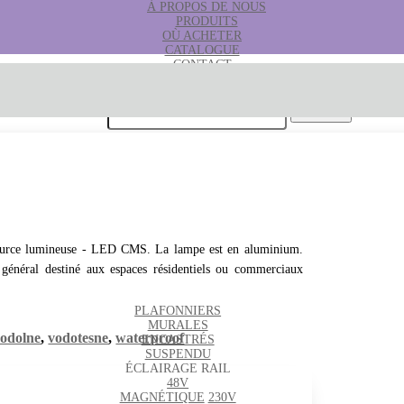
À PROPOS DE NOUS
PRODUITS
OÙ ACHETER
CATALOGUE
CONTACT
B2B
Rechercher:
. Source lumineuse - LED CMS. La lampe est en aluminium.
ge général destiné aux espaces résidentiels ou commerciaux
PLAFONNIERS
MURALES
odolne
,
vodotesne
,
waterproof
ENCASTRÉS
SUSPENDU
ÉCLAIRAGE RAIL
48V
MAGNÉTIQUE
230V