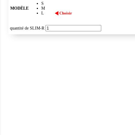
S
MODÈLE
M
L
Choisir
quantité de SLIM-R
IP43