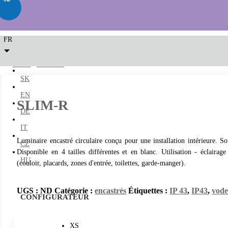
FR
LED2
/
encastrés
/ SLIM-R
SK
EN
SLIM-R
DE
IT
Luminaire encastré circulaire conçu pour une installation intérieure
CZ
Disponible en 4 tailles différentes et en blanc. Utilisation - éclaira
HU
(couloir, placards, zones d'entrée, toilettes, garde-manger).
UGS :
ND
Catégorie :
encastrés
Étiquettes :
IP 43
,
IP43
,
vode
CONFIGURATEUR
XS