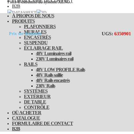
FORMULAIRE DE CONTACT
Pièce d’extrémité du système XENO.
B2B
À PROPOS DE NOUS
PRODUITS
PLAFONNIERS
MURALES
UGS:
6350901
Prix sur demande
ENCASTRÉS
SUSPENDU
ÉCLAIRAGE RAIL
48V Luminaires rail
230V Luminaires rail
RAILS
48V LOW PROFILE Rails
48V Rails saillie
48V Rails encastrés
230V Rails
SYSTÈMES
EXTÉRIEUR
DE TABLE
CONTRÔLE
OÙ ACHETER
CATALOGUE
FORMULAIRE DE CONTACT
B2B