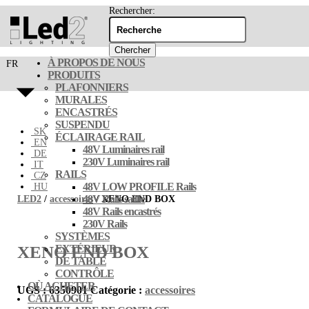
Rechercher:
À PROPOS DE NOUS
FR
PRODUITS
PLAFONNIERS
MURALES
ENCASTRÉS
SUSPENDU
SK
ÉCLAIRAGE RAIL
EN
48V Luminaires rail
DE
230V Luminaires rail
IT
RAILS
CZ
48V LOW PROFILE Rails
HU
48V Rails saillie
LED2
/
accessoires
/ XENO END BOX
48V Rails encastrés
230V Rails
SYSTÈMES
XENO END BOX
EXTÉRIEUR
DE TABLE
CONTRÔLE
OÙ ACHETER
UGS :
6350901
Catégorie :
accessoires
CATALOGUE