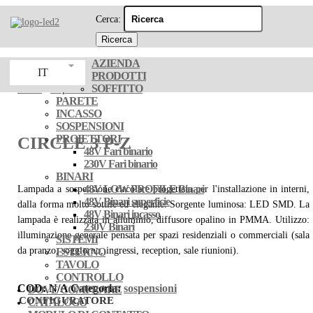
Cerca:
AZIENDA
IT
PRODOTTI
SOFFITTO
LED2
/
sospensioni
/ CIRCLE 3 P-Z
PARETE
INCASSO
SOSPENSIONI
PROIETTORI
CIRCLE 3 P-Z
48V Fari binario
230V Fari binario
BINARI
48V LOW PROFILE Binari
Lampada a sospensione circolare progettata per l'installazione in interni,
48V Binari superficie
dalla forma molto sottile ed elegante. Sorgente luminosa: LED SMD. La
48V Binari incasso
lampada è realizzata in alluminio, diffusore opalino in PMMA. Utilizzo:
230V Binari
illuminazione generale pensata per spazi residenziali o commerciali (sala
SISTEMI
da pranzo, soggiorno, ingressi, reception, sale riunioni).
ESTERNO
TAVOLO
CONTROLLO
COD:
N/A
Categoria:
sospensioni
DOVE COMPRARE
CONFIGURATORE
CATALOGO