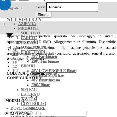
Cerca:
SLIM-Q ON
AZIENDA
IT
PRODOTTI
SOFFITTO
Apparecchio da superficie quadrato per montaggio in interni,
PARETE
equipaggiato con LED SMD. Alloggiamento in alluminio. Disponibile
INCASSO
SOSPENSIONI
nel colore bianco. Applicazione - illuminazione generale, destinata ad
SK
PROIETTORI
aree residenziali o commerciali (corridoio, guardaroba, zone d'ingresso,
EN
48V Fari binario
DE
servizi igienici, dispensa).
230V Fari binario
FR
BINARI
CZ
48V LOW PROFILE Binari
HU
COD:
N/A
Categoria:
soffito
48V Binari superficie
CONFIGURATORE
48V Binari incasso
230V Binari
SISTEMI
ESTERNO
S
TAVOLO
MODELLO
L
CONTROLLO
DOVE COMPRARE
Annulla
CATALOGO
SLIM-Q ON quantità