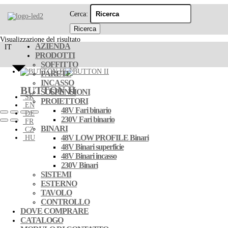
button ii
Cerca:
Visualizzazione del risultato
AZIENDA
IT
PRODOTTI
SOFFITTO
PARETE
INCASSO
BUTTON II
SOSPENSIONI
SK
PROIETTORI
EN
48V Fari binario
DE
230V Fari binario
FR
BINARI
CZ
48V LOW PROFILE Binari
HU
48V Binari superficie
48V Binari incasso
230V Binari
SISTEMI
ESTERNO
TAVOLO
CONTROLLO
DOVE COMPRARE
CATALOGO