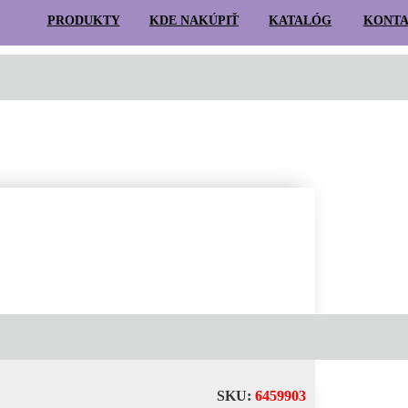
PRODUKTY
KDE NAKÚPIŤ
KATALÓG
KONT
Hľadať:
T
LIŠTOVÉ
É
ZÁVESNÉ
SVIETIDLÁ
LIŠTY
SYSTÉMY
VONKAJŠI
SKU:
6459903