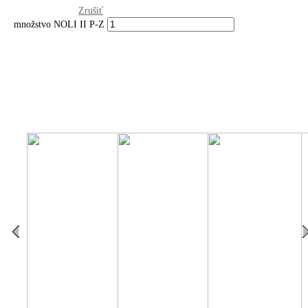
Zrušiť
množstvo NOLI II P-Z