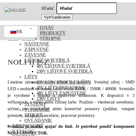
Hľadať:
O NÁS
SK
PRODUKTY
STROPNÉ
LED2
/
závesné
/ NOLI II P-Z
NÁSTENNÉ
ZÁPUSTNÉ
ZÁVESNÉ
LIŠTOVÉ SVIETIDLÁ
NOLI II P-Z
48V LIŠTOVÉ SVIETIDLÁ
230V LIŠTOVÉ SVIETIDLÁ
LIŠTY
48V LOW PROFILE LIŠTY
Lineárne závesné svietidlo určené do interiéru. Svetelný zdroj - SMD
48V LIŠTY PRISADENÉ
LED s možnosťou zmeny farby svetla 3000K / 3500K / 4000K. Svietidlo
48V LIŠTY ZAPUSTENÉ
je vyrobené z hliníka s opálovým difúzorom. K dispozícii v 3
230V LIŠTY
veľkostiach, v bielej alebo čiernej farbe. Použitie - všeobecné osvetlenie,
SYSTÉMY
určené pre rezidenčné alebo komerčné priestory (jedálne, vstupné
VONKAJŠIE
STOLNÉ
priestory, recepcie, kancelárie, pracovné priestory).
OVLÁDANIE
KDE NAKÚPIŤ
Svietidlá je možné spájať do línii. Je potrebné použiť komponent
KATALÓG
NOLI CONNECTOR.