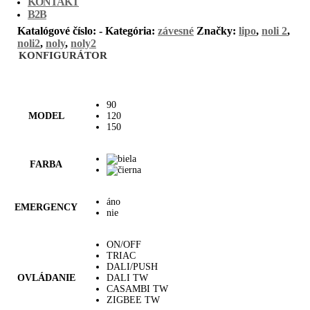
KONTAKT
B2B
Katalógové číslo:
-
Kategória:
závesné
Značky:
lipo
,
noli 2
,
noli2
,
noly
,
noly2
KONFIGURÁTOR
90
MODEL
120
150
FARBA
áno
EMERGENCY
nie
ON/OFF
TRIAC
DALI/PUSH
OVLÁDANIE
DALI TW
CASAMBI TW
ZIGBEE TW