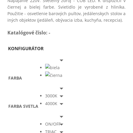
Napájanie 220V. Svetelný zdroj - COB LED. K dispozícii v
čiernej a bielej farbe. Svietidlo je vyrobené z hliníka.
Použitie - osvetlenie barových pultov, jedálenskych stolov a
iných objektov (jedáleň, obývacia izba, kuchyňa, recepcia).
Katalógové číslo:
-
KONFIGURÁTOR
Zvoľ
FARBA
3000K
4000K
FARBA SVETLA
ON/OFF
TRIAC