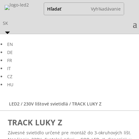
SK
EN
DE
FR
IT
CZ
HU
LED2
/
230V lištové svietidlá
/ TRACK LUKY Z
TRACK LUKY Z
Závesné svietidlo určené pre montáž do 3-okruhových líšt.