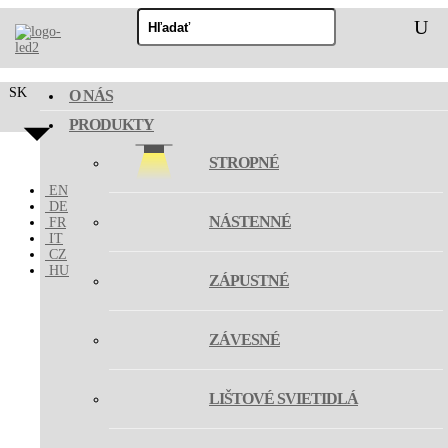
Hľadať:
RF OVLÁDANIE
SK
O NÁS
PRODUKTY
STROPNÉ
EN
DE
NÁSTENNÉ
FR
IT
CZ
HU
ZÁPUSTNÉ
ZÁVESNÉ
LIŠTOVÉ SVIETIDLÁ