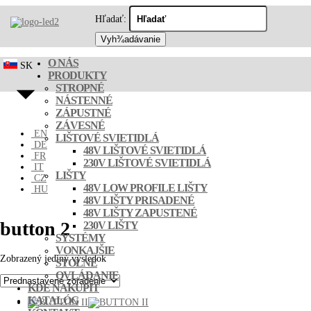
Hľadať:
O NÁS
SK
PRODUKTY
STROPNÉ
NÁSTENNÉ
ZÁPUSTNÉ
ZÁVESNÉ
EN
LIŠTOVÉ SVIETIDLÁ
DE
48V LIŠTOVÉ SVIETIDLÁ
FR
230V LIŠTOVÉ SVIETIDLÁ
IT
LIŠTY
CZ
48V LOW PROFILE LIŠTY
HU
48V LIŠTY PRISADENÉ
48V LIŠTY ZAPUSTENÉ
button 2
230V LIŠTY
SYSTÉMY
VONKAJŠIE
Zobrazený jediný výsledok
STOLNÉ
OVLÁDANIE
KDE NAKÚPIŤ
KATALÓG