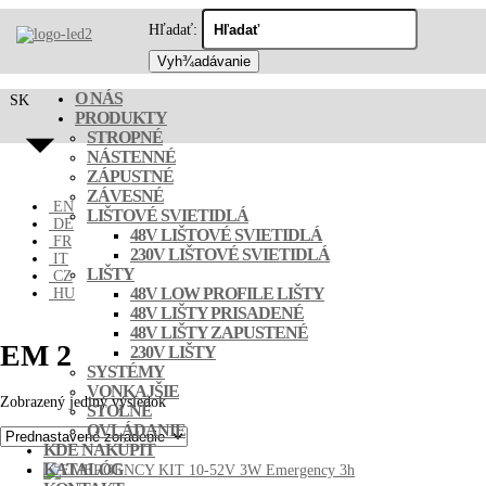
Hľadať:
O NÁS
SK
PRODUKTY
STROPNÉ
NÁSTENNÉ
ZÁPUSTNÉ
ZÁVESNÉ
EN
LIŠTOVÉ SVIETIDLÁ
DE
48V LIŠTOVÉ SVIETIDLÁ
FR
230V LIŠTOVÉ SVIETIDLÁ
IT
LIŠTY
CZ
48V LOW PROFILE LIŠTY
HU
48V LIŠTY PRISADENÉ
48V LIŠTY ZAPUSTENÉ
EM 2
230V LIŠTY
SYSTÉMY
VONKAJŠIE
Zobrazený jediný výsledok
STOLNÉ
OVLÁDANIE
KDE NAKÚPIŤ
KATALÓG