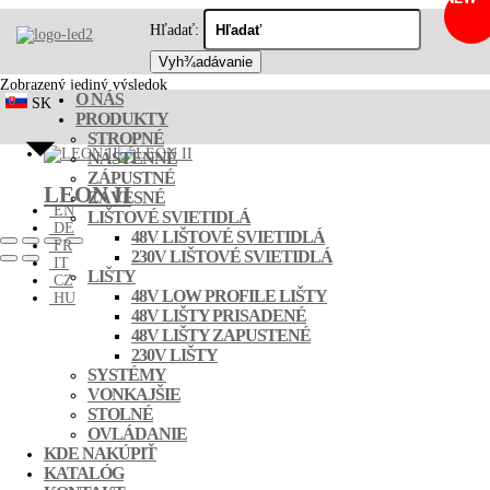
leon-2
Hľadať:
Zobrazený jediný výsledok
O NÁS
SK
PRODUKTY
STROPNÉ
NÁSTENNÉ
ZÁPUSTNÉ
LEON II
ZÁVESNÉ
EN
LIŠTOVÉ SVIETIDLÁ
DE
48V LIŠTOVÉ SVIETIDLÁ
FR
230V LIŠTOVÉ SVIETIDLÁ
IT
LIŠTY
CZ
48V LOW PROFILE LIŠTY
HU
48V LIŠTY PRISADENÉ
48V LIŠTY ZAPUSTENÉ
230V LIŠTY
SYSTÉMY
VONKAJŠIE
STOLNÉ
OVLÁDANIE
KDE NAKÚPIŤ
KATALÓG