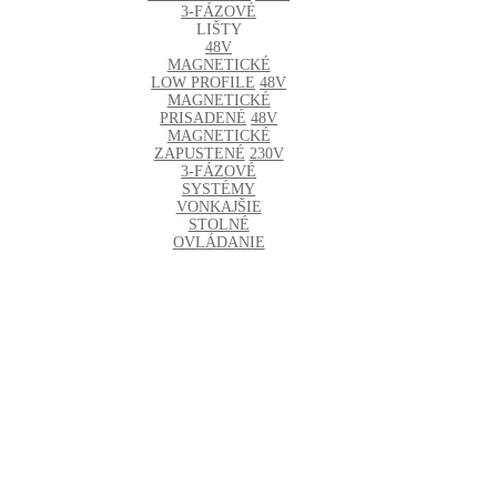
3-FÁZOVÉ
LIŠTY
48V
MAGNETICKÉ
LOW PROFILE
48V
MAGNETICKÉ
PRISADENÉ
48V
MAGNETICKÉ
ZAPUSTENÉ
230V
3-FÁZOVÉ
SYSTÉMY
VONKAJŠIE
STOLNÉ
OVLÁDANIE