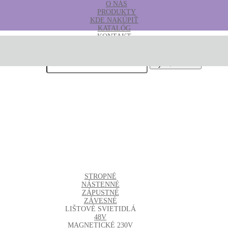
O NÁS
PRODUKTY
KDE NAKÚPIŤ
KATALÓG
KONTAKT
B2B
Hľadať:
STROPNÉ
NÁSTENNÉ
ZÁPUSTNÉ
ZÁVESNÉ
LIŠTOVÉ SVIETIDLÁ
48V
MAGNETICKÉ
230V