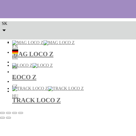
locco
Zobrazujú sa 3 výsledky
SK
EN
MAG LOCO Z
DE
FR
LOCO Z
IT
CZ
HU
TRACK LOCO Z