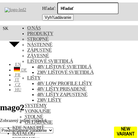
Hľadať:
O NÁS
SK
PRODUKTY
STROPNÉ
NÁSTENNÉ
ZÁPUSTNÉ
ZÁVESNÉ
LIŠTOVÉ SVIETIDLÁ
EN
48V LIŠTOVÉ SVIETIDLÁ
DE
230V LIŠTOVÉ SVIETIDLÁ
FR
LIŠTY
IT
48V LOW PROFILE LIŠTY
CZ
48V LIŠTY PRISADENÉ
HU
48V LIŠTY ZAPUSTENÉ
230V LIŠTY
mago2
SYSTÉMY
VONKAJŠIE
STOLNÉ
Zobrazený jediný výsledok
OVLÁDANIE
KDE NAKÚPIŤ
NEW
KATALÓG
VARIANT