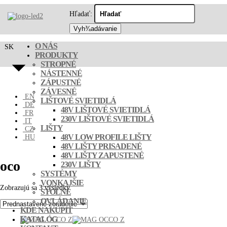
Hľadať:
O NÁS
SK
PRODUKTY
STROPNÉ
NÁSTENNÉ
ZÁPUSTNÉ
ZÁVESNÉ
EN
LIŠTOVÉ SVIETIDLÁ
DE
48V LIŠTOVÉ SVIETIDLÁ
FR
230V LIŠTOVÉ SVIETIDLÁ
IT
LIŠTY
CZ
48V LOW PROFILE LIŠTY
HU
48V LIŠTY PRISADENÉ
48V LIŠTY ZAPUSTENÉ
oco
230V LIŠTY
SYSTÉMY
VONKAJŠIE
Zobrazujú sa 3 výsledky
STOLNÉ
OVLÁDANIE
KDE NAKÚPIŤ
KATALÓG