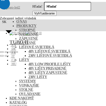
tubo ii
Hľadať:
Zobrazený jediný výsledok
O NÁS
SK
PRODUKTY
STROPNÉ
NÁSTENNÉ
ZÁPUSTNÉ
TUBO II
ZÁVESNÉ
EN
LIŠTOVÉ SVIETIDLÁ
DE
48V LIŠTOVÉ SVIETIDLÁ
FR
230V LIŠTOVÉ SVIETIDLÁ
IT
LIŠTY
CZ
48V LOW PROFILE LIŠTY
HU
48V LIŠTY PRISADENÉ
48V LIŠTY ZAPUSTENÉ
230V LIŠTY
SYSTÉMY
VONKAJŠIE
STOLNÉ
OVLÁDANIE
KDE NAKÚPIŤ
KATALÓG