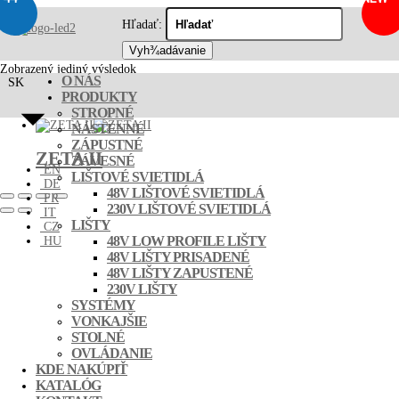
zeta2
Hľadať:
Zobrazený jediný výsledok
O NÁS
SK
PRODUKTY
STROPNÉ
NÁSTENNÉ
ZÁPUSTNÉ
ZETA II
ZÁVESNÉ
EN
LIŠTOVÉ SVIETIDLÁ
DE
48V LIŠTOVÉ SVIETIDLÁ
FR
230V LIŠTOVÉ SVIETIDLÁ
IT
LIŠTY
CZ
48V LOW PROFILE LIŠTY
HU
48V LIŠTY PRISADENÉ
48V LIŠTY ZAPUSTENÉ
230V LIŠTY
SYSTÉMY
VONKAJŠIE
STOLNÉ
OVLÁDANIE
KDE NAKÚPIŤ
KATALÓG