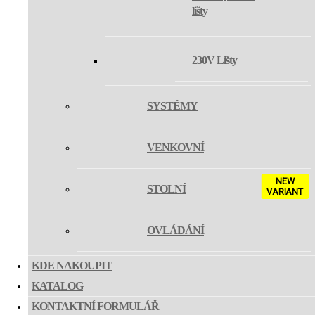
lišty
OLLI
230V Lišty
YOYO
SYSTÉMY
NEXO
VENKOVNÍ
TRACK MIKY SLIM Z
NEW
STOLNÍ
VARIANT
TRACK MIKY 40 Z
OVLÁDÁNÍ
KDE NAKOUPIT
TRACK LUKY Z
KATALOG
KONTAKTNÍ FORMULÁŘ