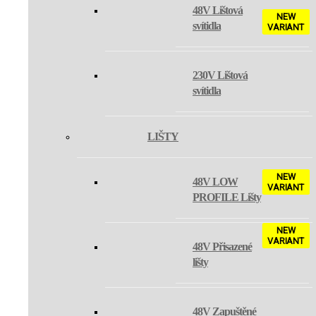
48V Lištová
NEW
svítidla
VARIANT
RENO
230V Lištová
svítidla
MATRIX
LIŠTY
LEON II
NEW
48V LOW
VARIANT
PROFILE Lišty
LOOK II
NEW
VARIANT
48V Přisazené
lišty
HERO
48V Zapuštěné