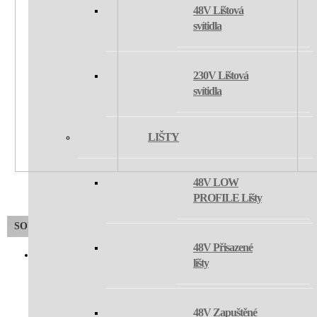
48V Lištová
svítidla
230V Lištová
svítidla
LIŠTY
48V LOW
PROFILE Lišty
SOUVISEJÍCÍ PRODUKT
48V Přisazené
lišty
HBAY PRO REMOTE
CONTROL
48V Zapuštěné