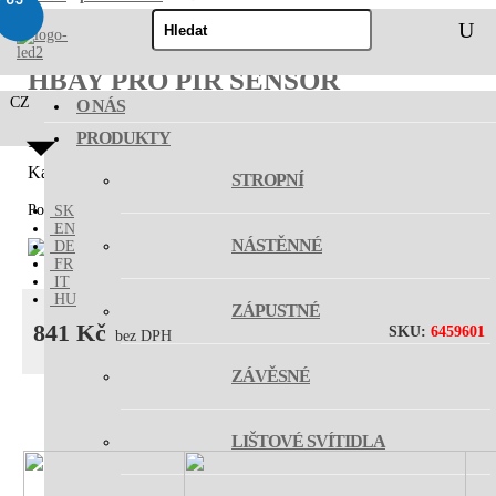
Hledat:
HBAY PRO PIR SENSOR
CZ
O NÁS
PRODUKTY
SKU:
6459601
Kategorie:
příslušenství
STROPNÍ
Pohybový senzor HBAY PRO.
SK
EN
NÁSTĚNNÉ
DE
FR
IT
HU
ZÁPUSTNÉ
841
Kč
SKU:
6459601
bez DPH
ZÁVĚSNÉ
LIŠTOVÉ SVÍTIDLA