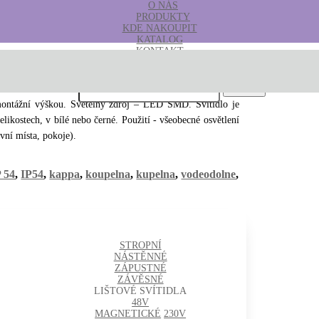
O NÁS
PRODUKTY
KDE NAKOUPIT
KATALOG
KONTAKT
B2B
Hledat:
 montážní výškou. Světelný zdroj – LED SMD. Svítidlo je
likostech, v bílé nebo černé. Použití - všeobecné osvětlení
vní místa, pokoje).
P 54
,
IP54
,
kappa
,
koupelna
,
kupelna
,
vodeodolne
,
STROPNÍ
NÁSTĚNNÉ
ZÁPUSTNÉ
ZÁVĚSNÉ
LIŠTOVÉ SVÍTIDLA
48V
MAGNETICKÉ
230V