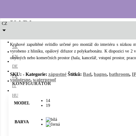
KAPA
CZ
Kruhové zapuštěné svítidlo určené pro montáž do interiéru s nízkou
SK
vyrobeno z hliníku, opálový difuzor z polykarbonátu. K dispozici ve 2 ve
EN
obytných nebo komerčních prostor (hala, kancelář, vstupní prostor, praco
DE
SKU:
-
Kategorie:
zápustné
Štítků:
Bad
,
bagno
,
bathroom
,
I
FR
vodotesne
,
waterproof
KONFIGURÁTOR
IT
HU
14
MODEL
19
BARVA