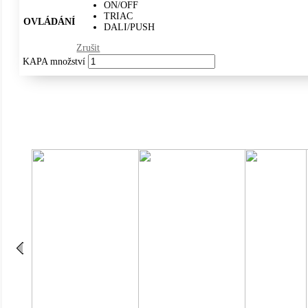
ON/OFF
TRIAC
OVLÁDÁNÍ
DALI/PUSH
Zrušit
KAPA množství
IP54