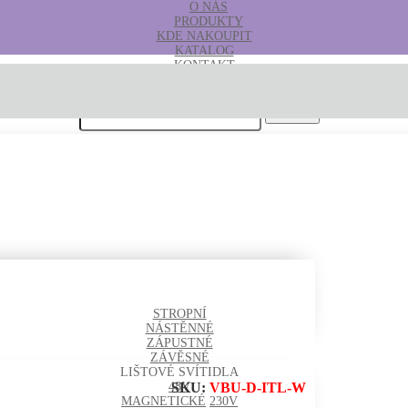
O NÁS
PRODUKTY
KDE NAKOUPIT
KATALOG
KONTAKT
B2B
Hledat:
STROPNÍ
NÁSTĚNNÉ
ZÁPUSTNÉ
ZÁVĚSNÉ
LIŠTOVÉ SVÍTIDLA
SKU:
VBU-D-ITL-W
48V
MAGNETICKÉ
230V