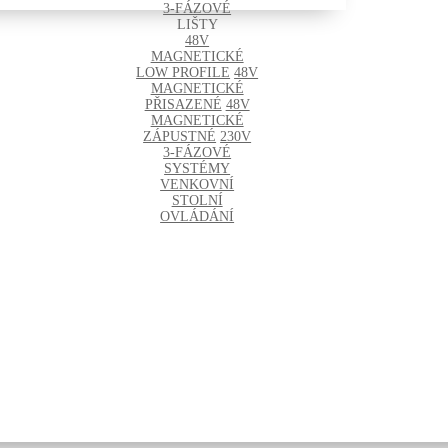
3-FÁZOVÉ
LIŠTY
48V
MAGNETICKÉ
LOW PROFILE
48V
MAGNETICKÉ
PŘISAZENÉ
48V
MAGNETICKÉ
ZÁPUSTNÉ
230V
3-FÁZOVÉ
SYSTÉMY
VENKOVNÍ
STOLNÍ
OVLÁDÁNÍ