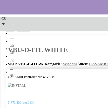
CZ
LED2
/
ovládání
/ VBU-D-ITL WHITE
SK
EN
VBU-D-ITL WHITE
DE
FR
SKU:
VBU-D-ITL-W
Kategorie:
ovládání
Štítek:
CASAMBI
IT
HU
CASAMBI kontroler pre 48V lištu.
5.771
Kč
bez DPH