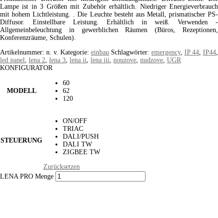
Lampe ist in 3 Größen mit Zubehör erhältlich. Niedriger Energieverbrauch
mit hohem Lichtleistung. . Die Leuchte besteht aus Metall, prismatischer PS-
Diffusor. Einstellbare Leistung. Erhältlich in weiß. Verwenden -
Allgemeinbeleuchtung in gewerblichen Räumen (Büros, Rezeptionen,
Konferenzräume, Schulen).
Artikelnummer:
n. v.
Kategorie:
einbau
Schlagwörter:
emergency
,
IP 44
,
IP44
,
led panel
,
lena 2
,
lena 3
,
lena ii
,
lena iii
,
nouzove
,
nudzove
,
UGR
KONFIGURATOR
60
MODELL
62
120
ON/OFF
TRIAC
DALI/PUSH
STEUERUNG
DALI TW
ZIGBEE TW
Zurücksetzen
LENA PRO Menge
P44