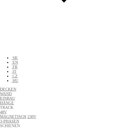
SK
EN
FR
IT
CZ
HU
DECKEN
WAND
EINBAU
HÄNGE
TRACK
48V
MAGNETISCH
230V
3-PHASEN
SCHIENEN