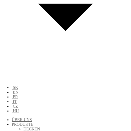
SK
EN
FR
IT
CZ
HU
ÜBER UNS
PRODUKTE
DECKEN