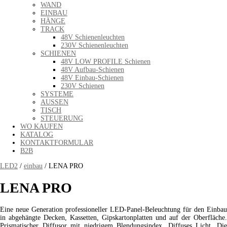
WAND
EINBAU
HÄNGE
TRACK
48V Schienenleuchten
230V Schienenleuchten
SCHIENEN
48V LOW PROFILE Schienen
48V Aufbau-Schienen
48V Einbau-Schienen
230V Schienen
SYSTEME
AUSSEN
TISCH
STEUERUNG
WO KAUFEN
KATALOG
KONTAKTFORMULAR
B2B
LED2
/
einbau
/ LENA PRO
LENA PRO
Eine neue Generation professioneller LED-Panel-Beleuchtung für den Einbau
in abgehängte Decken, Kassetten, Gipskartonplatten und auf der Oberfläche.
Prismatischer Diffusor mit niedrigem Blendungsindex. Diffuses Licht. Die