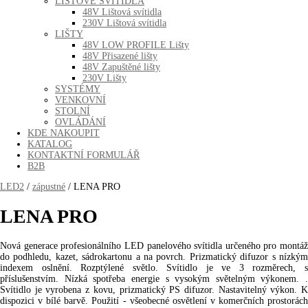
LIŠTOVÉ SVÍTIDLA
48V Lištová svítidla
230V Lištová svítidla
LIŠTY
48V LOW PROFILE Lišty
48V Přisazené lišty
48V Zapuštěné lišty
230V Lišty
SYSTÉMY
VENKOVNÍ
STOLNÍ
OVLÁDÁNÍ
KDE NAKOUPIT
KATALOG
KONTAKTNÍ FORMULÁŘ
B2B
LED2
/
zápustné
/ LENA PRO
LENA PRO
Nová generace profesionálního LED panelového svítidla určeného pro montáž
do podhledu, kazet, sádrokartonu a na povrch. Prizmatický difuzor s nízkým
indexem oslnění. Rozptýlené světlo. Svítidlo je ve 3 rozměrech, s
příslušenstvím. Nízká spotřeba energie s vysokým světelným výkonem. .
Svítidlo je vyrobena z kovu, prizmatický PS difuzor. Nastavitelný výkon. K
dispozici v bílé barvě. Použití - všeobecné osvětlení v komerčních prostorách