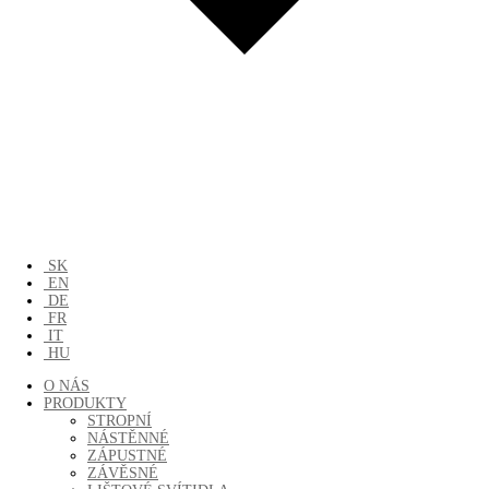
SK
EN
DE
FR
IT
HU
O NÁS
PRODUKTY
STROPNÍ
NÁSTĚNNÉ
ZÁPUSTNÉ
ZÁVĚSNÉ