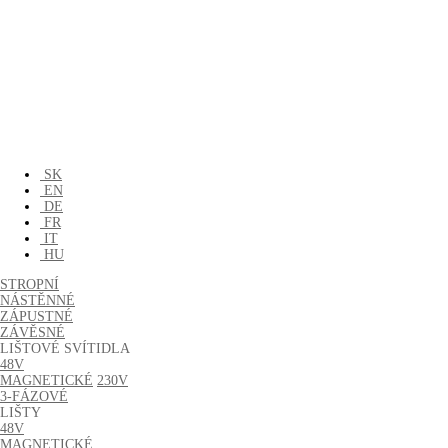
SK
EN
DE
FR
IT
HU
STROPNÍ
NÁSTĚNNÉ
ZÁPUSTNÉ
ZÁVĚSNÉ
LIŠTOVÉ SVÍTIDLA
48V
MAGNETICKÉ
230V
3-FÁZOVÉ
LIŠTY
48V
MAGNETICKÉ