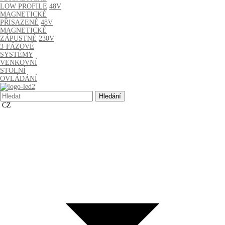
LOW PROFILE
48V
MAGNETICKÉ
PŘISAZENÉ
48V
MAGNETICKÉ
ZÁPUSTNÉ
230V
3-FÁZOVÉ
SYSTÉMY
VENKOVNÍ
STOLNÍ
OVLÁDÁNÍ
Hledat:
CZ