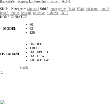
(kanceláře, recepce, konferenční místnosti, školy).
SKU:
-
Kategorie:
zápustné
Štítků:
emergency
,
IP 44
,
IP44
,
led panel
,
lena 2
,
lena 3
,
lena ii
,
lena iii
,
nouzove
,
nudzove
,
UGR
KONFIGURÁTOR
60
MODEL
62
120
ON/OFF
TRIAC
DALI/PUSH
OVLÁDÁNÍ
DALI TW
ZIGBEE TW
Zrušit
LENA
P44
PRO
množství