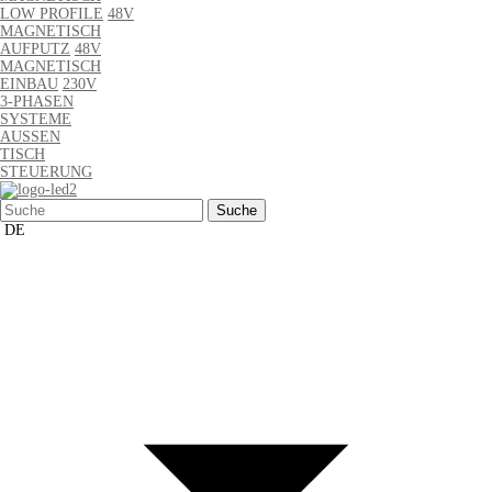
LOW PROFILE
48V
MAGNETISCH
AUFPUTZ
48V
MAGNETISCH
EINBAU
230V
3-PHASEN
SYSTEME
AUSSEN
TISCH
STEUERUNG
Suchen
nach:
DE