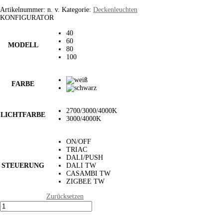
Artikelnummer:
n. v.
Kategorie:
Deckenleuchten
KONFIGURATOR
40
60
MODELL
80
100
FARBE
2700/3000/4000K
LICHTFARBE
3000/4000K
ON/OFF
TRIAC
DALI/PUSH
STEUERUNG
DALI TW
CASAMBI TW
ZIGBEE TW
Zurücksetzen
NEW
MONO
VARIANT
SLIM
Menge