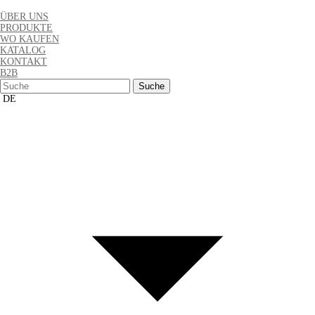
ÜBER UNS
PRODUKTE
WO KAUFEN
KATALOG
KONTAKT
B2B
Suchen
nach:
DE