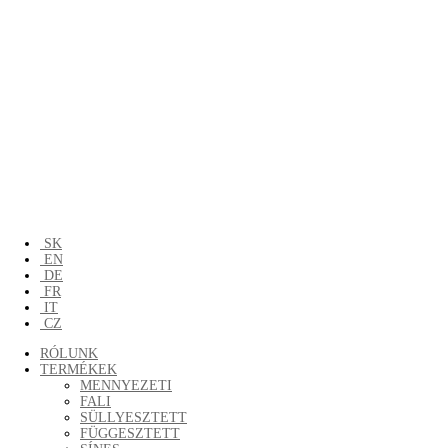
SK
EN
DE
FR
IT
CZ
RÓLUNK
TERMÉKEK
MENNYEZETI
FALI
SÜLLYESZTETT
FÜGGESZTETT