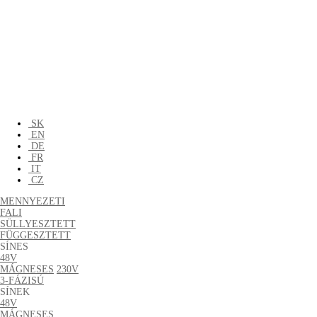
SK
EN
DE
FR
IT
CZ
MENNYEZETI
FALI
SÜLLYESZTETT
FÜGGESZTETT
SÍNES
48V
MÁGNESES
230V
3-FÁZISÚ
SÍNEK
48V
MÁGNESES