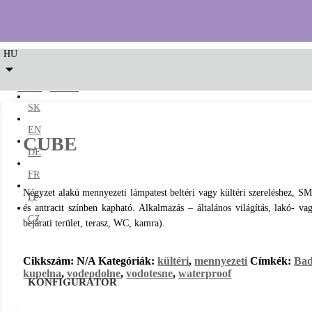
HU
LED2
/
kültéri
/ CUBE
SK
EN
CUBE
DE
FR
Négyzet alakú mennyezeti lámpatest beltéri vagy kültéri szereléshez, S
IT
és antracit színben kapható. Alkalmazás – általános világítás, lakó- v
CZ
bejárati terület, terasz, WC, kamra).
Cikkszám:
N/A
Kategóriák:
kültéri
,
mennyezeti
Címkék:
Ba
kupelna
,
vodeodolne
,
vodotesne
,
waterproof
KONFIGURÁTOR