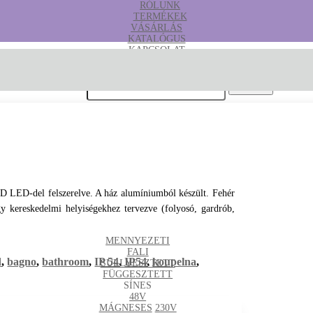
RÓLUNK
TERMÉKEK
VÁSÁRLÁS
KATALÓGUS
KAPCSOLAT
B2B
Keresés erre:
MD LED-del felszerelve. A ház alumíniumból készült. Fehér
agy kereskedelmi helyiségekhez tervezve (folyosó, gardrób,
MENNYEZETI
FALI
d
,
bagno
,
bathroom
,
IP 54
,
IP54
,
koupelna
,
SÜLLYESZTETT
FÜGGESZTETT
SÍNES
48V
MÁGNESES
230V