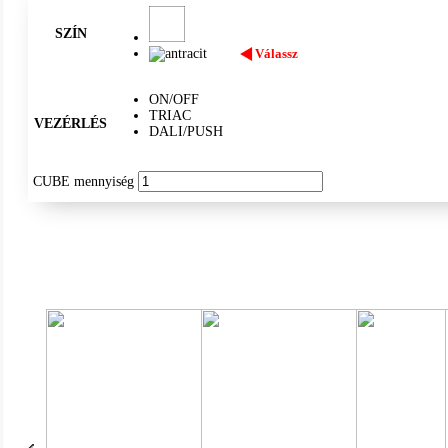
SZÍN
Válassz
ON/OFF
TRIAC
VEZÉRLÉS
DALI/PUSH
CUBE mennyiség
IP54