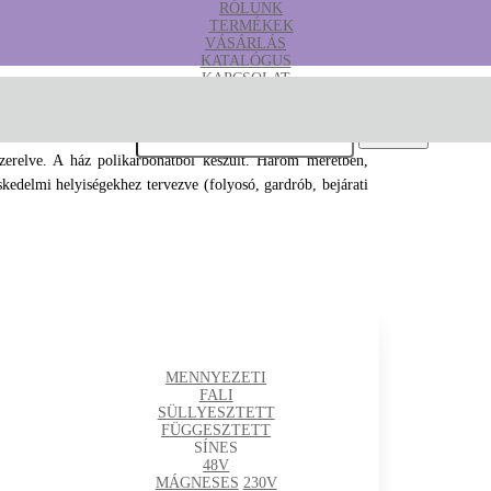
RÓLUNK
TERMÉKEK
VÁSÁRLÁS
KATALÓGUS
KAPCSOLAT
B2B
Keresés erre:
szerelve. A ház polikarbonátból készült. Három méretben,
skedelmi helyiségekhez tervezve (folyosó, gardrób, bejárati
MENNYEZETI
FALI
SÜLLYESZTETT
FÜGGESZTETT
SÍNES
48V
MÁGNESES
230V