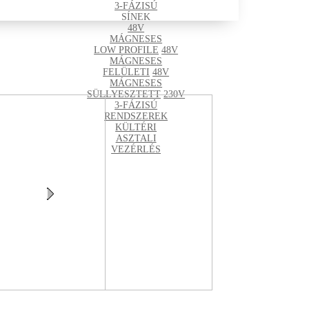
3-FÁZISÚ
SÍNEK
48V
MÁGNESES
LOW PROFILE
48V
MÁGNESES
FELÜLETI
48V
MÁGNESES
SÜLLYESZTETT
230V
3-FÁZISÚ
RENDSZEREK
KÜLTÉRI
ASZTALI
VEZÉRLÉS