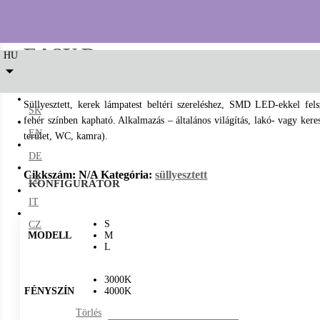
EASY-R
HU
Süllyesztett, kerek lámpatest beltéri szereléshez, SMD LED-ekkel fel
SK
fehér színben kapható. Alkalmazás – általános világítás, lakó- vagy kere
EN
terület, WC, kamra).
DE
Cikkszám:
N/A
Kategória:
süllyesztett
FR
KONFIGURÁTOR
IT
S
CZ
MODELL
M
L
3000K
FÉNYSZÍN
4000K
Törlés