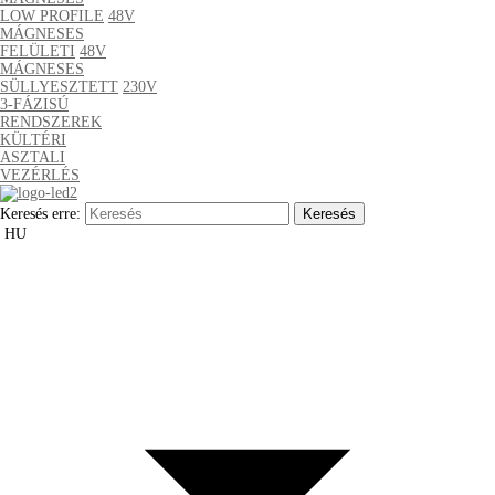
LOW PROFILE
48V
MÁGNESES
FELÜLETI
48V
MÁGNESES
SÜLLYESZTETT
230V
3-FÁZISÚ
RENDSZEREK
KÜLTÉRI
ASZTALI
VEZÉRLÉS
Keresés erre:
HU