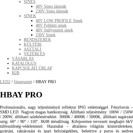
SÍNES
48V Sínes lámpák
230V Sínes lámpák
SÍNEK
48V LOW PROFILE Sínek
48V Felületi sínek
48V Süllyesztett sínek
230V Sínek
RENDSZEREK
KÜLTÉRI
ASZTALI
VEZÉRLÉS
VÁSÁRLÁS
KATALÓGUS
KAPCSOLATI ŰRLAP
B2B
LED2
/
függesztett
/ HBAY PRO
HBAY PRO
Professzionális, nagy teljesítményű reflektor IP65 védettséggel. Fényforrás –
SMD LED. Nagyon magas hatékonyság. Állítható teljesítmény: 100W / 150W
/ 200W, állítható színhőmérséklet: 3000K / 4000K / 5000K, állítható sugárzási
szög: 60° / 90° / 110°. IK08 ütésállóság. Kifejezetten tervezett meghajtó 6kV
túlfeszültség-védelemmel. Használat – általános világítás közterületeken,
gyártási, raktározási és ipari helyiségekben, beleértve a poros és nedves