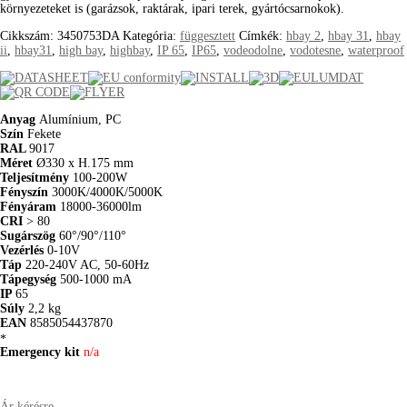
környezeteket is (garázsok, raktárak, ipari terek, gyártócsarnokok).
Cikkszám:
3450753DA
Kategória:
függesztett
Címkék:
hbay 2
,
hbay 31
,
hbay
ii
,
hbay31
,
high bay
,
highbay
,
IP 65
,
IP65
,
vodeodolne
,
vodotesne
,
waterproof
Anyag
Alumínium, PC
Szín
Fekete
RAL
9017
Méret
Ø330 x H.175 mm
Teljesítmény
100-200W
Fényszín
3000K/4000K/5000K
Fényáram
18000-36000lm
CRI
> 80
Sugárszög
60°/90°/110°
Vezérlés
0-10V
Táp
220-240V AC, 50-60Hz
Tápegység
500-1000 mA
IP
65
Súly
2,2 kg
EAN
8585054437870
*
Emergency kit
n/a
Ár kérésre