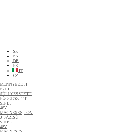
SK
EN
DE
FR
IT
CZ
MENNYEZETI
FALI
SÜLLYESZTETT
FÜGGESZTETT
SÍNES
48V
MÁGNESES
230V
3-FÁZISÚ
SÍNEK
48V
MÁGNESES