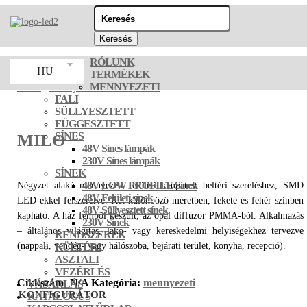
Keresés
erre:
RÓLUNK
HU
TERMÉKEK
MENNYEZETI
LED2
/
mennyezeti
/ MILO
FALI
SÜLLYESZTETT
FÜGGESZTETT
SÍNES
MILO
48V Sínes lámpák
230V Sínes lámpák
SÍNEK
48V LOW PROFILE Sínek
Négyzet alakú mennyezeti felületi lámpatest beltéri szereléshez, SMD
48V Felületi sínek
LED-ekkel felszerelve. Két különböző méretben, fekete és fehér színben
48V Süllyesztett sínek
kapható. A ház fémből készült, az opál diffúzor PMMA-ból. Alkalmazás
230V Sínek
– általános világítás, lakó- vagy kereskedelmi helyiségekhez tervezve
RENDSZEREK
(nappali, vendég- vagy hálószoba, bejárati terület, konyha, recepció).
KÜLTÉRI
ASZTALI
VEZÉRLÉS
Cikkszám:
N/A
Kategória:
mennyezeti
VÁSÁRLÁS
KONFIGURÁTOR
KATALÓGUS