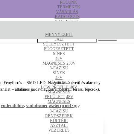
RÓLUNK
TERMÉKEK
VÁSÁRLÁS
KATALÓGUS
KAPCSOLAT
B2B
MENNYEZETI
Keresés erre:
FALI
SÜLLYESZTETT
FÜGGESZTETT
SÍNES
48V
MÁGNESES
230V
3-FÁZISÚ
SÍNEK
48V
MÁGNESES
lámpa. Fényforrás – SMD LED. Nagyon kis méretű és alacsony
LOW PROFILE
48V
álat – általános járdavilágításra (bejárat, terasz, lépcsők).
MÁGNESES
FELÜLETI
48V
MÁGNESES
,
vodeodolne
,
vodotesne
,
waterproof
SÜLLYESZTETT
230V
3-FÁZISÚ
RENDSZEREK
KÜLTÉRI
ASZTALI
VEZÉRLÉS