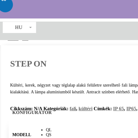
HU
LED2
/
fali
/ STEP ON
STEP ON
Kültéri, kerek, négyzet vagy téglalap alakú felületre szerelhető fali 
kialakítású. A lámpa alumíniumból készült. Antracit színben elérhető. Haszn
Cikkszám:
N/A
Kategóriák:
fali
,
kültéri
Címkék:
IP 65
,
IP65
KONFIGURÁTOR
QL
MODELL
QS