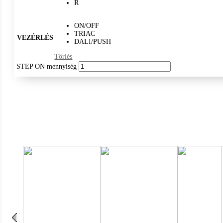
R
ON/OFF
TRIAC
VEZÉRLÉS
DALI/PUSH
Törlés
STEP ON mennyiség
IP65