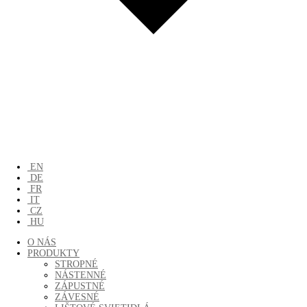
EN
DE
FR
IT
CZ
HU
O NÁS
PRODUKTY
STROPNÉ
NÁSTENNÉ
ZÁPUSTNÉ
ZÁVESNÉ