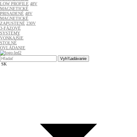
LOW PROFILE
48V
MAGNETICKÉ
PRISADENÉ
48V
MAGNETICKÉ
ZAPUSTENÉ
230V
3-FÁZOVÉ
SYSTÉMY
VONKAJŠIE
STOLNÉ
OVLÁDANIE
Hľadať:
SK