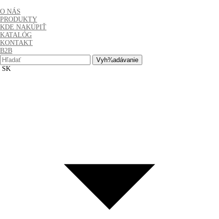
O NÁS
PRODUKTY
KDE NAKÚPIŤ
KATALÓG
KONTAKT
B2B
Hľadať:
SK