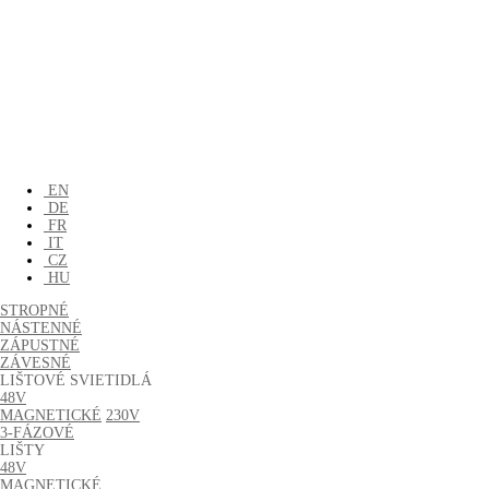
EN
DE
FR
IT
CZ
HU
STROPNÉ
NÁSTENNÉ
ZÁPUSTNÉ
ZÁVESNÉ
LIŠTOVÉ SVIETIDLÁ
48V
MAGNETICKÉ
230V
3-FÁZOVÉ
LIŠTY
48V
MAGNETICKÉ