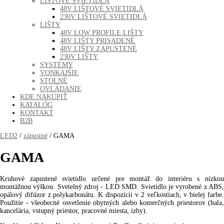
LIŠTOVÉ SVIETIDLÁ
48V LIŠTOVÉ SVIETIDLÁ
230V LIŠTOVÉ SVIETIDLÁ
LIŠTY
48V LOW PROFILE LIŠTY
48V LIŠTY PRISADENÉ
48V LIŠTY ZAPUSTENÉ
230V LIŠTY
SYSTÉMY
VONKAJŠIE
STOLNÉ
OVLÁDANIE
KDE NAKÚPIŤ
KATALÓG
KONTAKT
B2B
LED2
/
zápustné
/ GAMA
GAMA
Kruhové zapustené svietidlo určené pre montáž do interiéru s nízkou
montážnou výškou. Svetelný zdroj - LED SMD. Svietidlo je vyrobené z ABS,
opálový difúzor z polykarbonátu. K dispozícii v 2 veľkostiach, v bielej farbe.
Použitie - všeobecné osvetlenie obytných alebo komerčných priestorov (hala,
kancelária, vstupný priestor, pracovné miesta, izby).