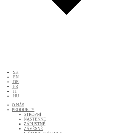
SK
EN
DE
FR
IT
HU
O NÁS
PRODUKTY
STROPNÍ
NÁSTĚNNÉ
ZÁPUSTNÉ
ZÁVĚSNÉ