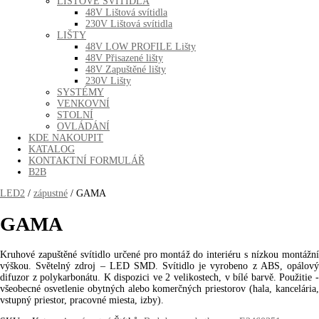
LIŠTOVÉ SVÍTIDLA
48V Lištová svítidla
230V Lištová svítidla
LIŠTY
48V LOW PROFILE Lišty
48V Přisazené lišty
48V Zapuštěné lišty
230V Lišty
SYSTÉMY
VENKOVNÍ
STOLNÍ
OVLÁDÁNÍ
KDE NAKOUPIT
KATALOG
KONTAKTNÍ FORMULÁŘ
B2B
LED2
/
zápustné
/ GAMA
GAMA
Kruhové zapuštěné svítidlo určené pro montáž do interiéru s nízkou montážní
výškou. Světelný zdroj – LED SMD. Svítidlo je vyrobeno z ABS, opálový
difuzor z polykarbonátu. K dispozici ve 2 velikostech, v bílé barvě. Použitie -
všeobecné osvetlenie obytných alebo komerčných priestorov (hala, kancelária,
vstupný priestor, pracovné miesta, izby).