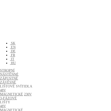
SK
EN
DE
FR
IT
HU
STROPNÍ
NÁSTĚNNÉ
ZÁPUSTNÉ
ZÁVĚSNÉ
LIŠTOVÉ SVÍTIDLA
48V
MAGNETICKÉ
230V
3-FÁZOVÉ
LIŠTY
48V
MAGNETICKÉ