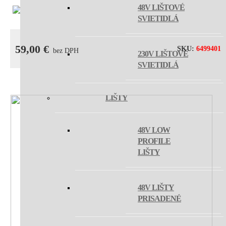
48V LIŠTOVÉ
SVIETIDLÁ
59,00
€
SKU:
6499401
bez DPH
230V LIŠTOVÉ
SVIETIDLÁ
LIŠTY
48V LOW
PROFILE
LIŠTY
48V LIŠTY
PRISADENÉ