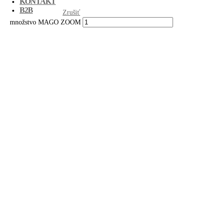
KONTAKT
B2B
Zrušiť
množstvo MAGO ZOOM