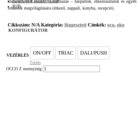
KAPCSOLATI ŰRLAP
alumíniumból készült. Alkalmazás – bárpultok, étkezőasztalok és egyéb
B2B
felületek megvilágítására (étkező, nappali, konyha, recepció).
Cikkszám:
N/A
Kategória:
függesztett
Címkék:
oco
,
oko
KONFIGURÁTOR
ON/OFF
TRIAC
DALI/PUSH
VEZÉRLÉS
Törlés
OCCO Z mennyiség