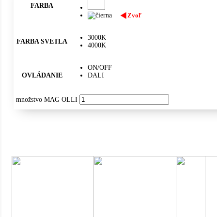
FARBA
Zvoľ
3000K
FARBA SVETLA
4000K
ON/OFF
OVLÁDANIE
DALI
množstvo MAG OLLI