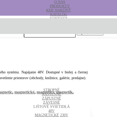
O NÁS
PRODUKTY
KDE NAKÚPIŤ
KATALÓG
KONTAKT
B2B
Hľadať:
ého systému. Napájanie 48V. Dostupné v bielej a čiernej
svetlenie priestorov (obchody, knižnice, galérie, predajne).
STROPNÉ
agnetic
,
magnetické
,
magnetics
,
magnetik
,
NÁSTENNÉ
ZÁPUSTNÉ
ZÁVESNÉ
LIŠTOVÉ SVIETIDLÁ
48V
MAGNETICKÉ
230V