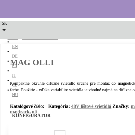
SK
LED2
/
48V lištové svietidlá
/ MAG OLLI
EN
DE
MAG OLLI
FR
IT
Kompaktné okrúhle difúzne svietidlo určené pre montáž do magnetick
CZ
farbe. Použitie - vďaka variabilite svietidla je vhodné najmä na difúzne o
HU
Katalógové číslo:
-
Kategória:
48V lištové svietidlá
Značky:
m
magtrack
,
oli
KONFIGURÁTOR