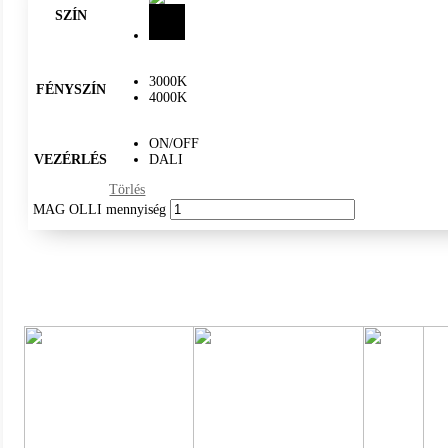
SZÍN
3000K
FÉNYSZÍN
4000K
ON/OFF
VEZÉRLÉS
DALI
Törlés
MAG OLLI mennyiség