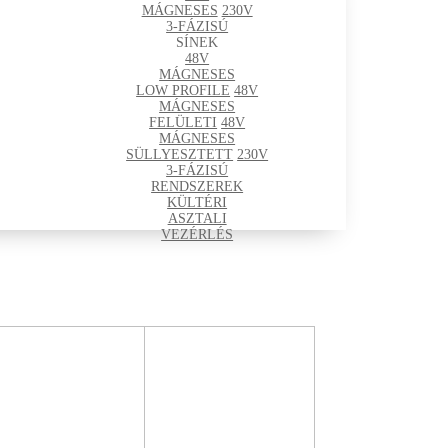
MÁGNESES
230V
3-FÁZISÚ
SÍNEK
48V
MÁGNESES
LOW PROFILE
48V
MÁGNESES
FELÜLETI
48V
MÁGNESES
SÜLLYESZTETT
230V
3-FÁZISÚ
RENDSZEREK
KÜLTÉRI
ASZTALI
VEZÉRLÉS