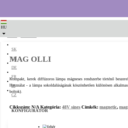
HU
LED2
/
48V sínes
/ MAG OLLI
SK
MAG OLLI
EN
DE
FR
Kompakt, kerek diffúzoros lámpa mágneses rendszerbe történő beszerelé
Használat - a lámpa sokoldalúságának köszönhetően különösen alkalmas t
IT
boltok).
CZ
Cikkszám:
N/A
Kategória:
48V sínes
Címkék:
magnetic
,
mag
KONFIGURÁTOR