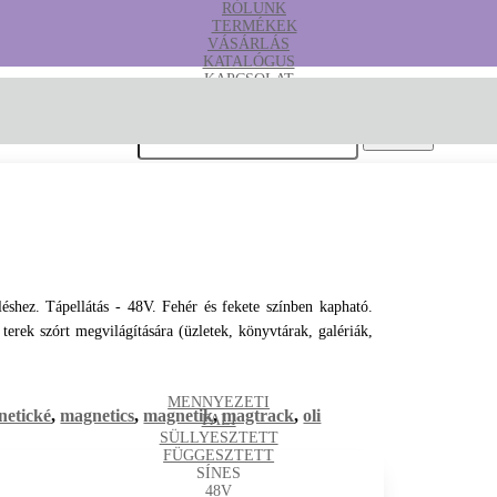
RÓLUNK
TERMÉKEK
VÁSÁRLÁS
KATALÓGUS
KAPCSOLAT
B2B
Keresés erre:
shez. Tápellátás - 48V. Fehér és fekete színben kapható.
erek szórt megvilágítására (üzletek, könyvtárak, galériák,
MENNYEZETI
netické
,
magnetics
,
magnetik
,
magtrack
,
oli
FALI
SÜLLYESZTETT
FÜGGESZTETT
SÍNES
48V